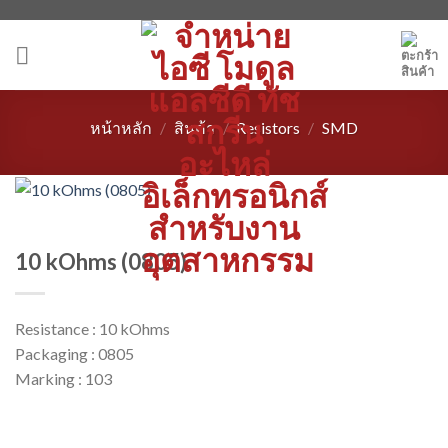
Skip
to
content
หน้าหลัก
/
สินค้า
/
Resistors
/
SMD
10 kOhms (0805)
Resistance : 10 kOhms
Packaging : 0805
Marking : 103