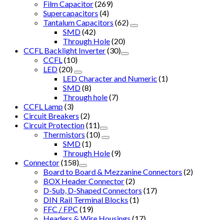
Film Capacitor
(269)
Supercapacitors
(4)
Tantalum Capacitors
(62)
SMD
(42)
Through Hole
(20)
CCFL Backlight Inverter
(30)
CCFL
(10)
LED
(20)
LED Character and Numeric
(1)
SMD
(8)
Through hole
(7)
CCFL Lamp
(3)
Circuit Breakers
(2)
Circuit Protection
(11)
Thermistors
(10)
SMD
(1)
Through Hole
(9)
Connector
(158)
Board to Board & Mezzanine Connectors
(2)
BOX Header Connector
(2)
D-Sub, D-Shaped Connectors
(17)
DIN Rail Terminal Blocks
(1)
FFC / FPC
(19)
Headers & Wire Housings
(17)