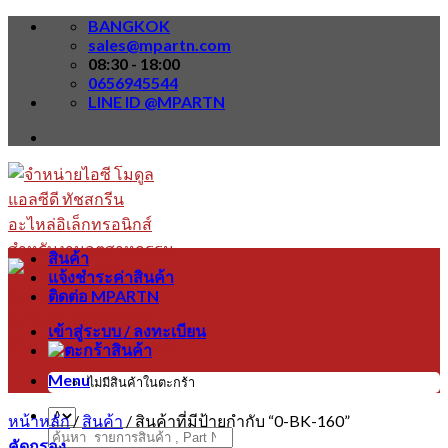
Skip
BANGKOK
to
sales@mpartn.com
content
08:30 - 18:00
0656945544
LINE ID @MPARTN
สินค้า
แจ้งชำระค่าสินค้า
ติดต่อ MPARTN
เข้าสู่ระบบ / ลงทะเบียน
Menu
ไม่มีสินค้าในตะกร้า
หน้าหลัก
/
สินค้า
/
สินค้าที่มีป้ายกำกับ “0-BK-160”
ค้นหา:
คัดกรอง