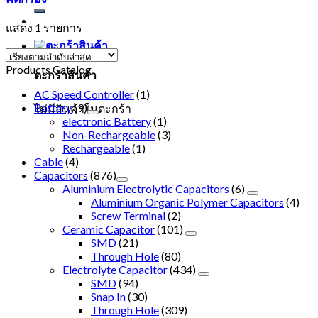
แสดง 1 รายการ
Products Catalog
ตะกร้าสินค้า
AC Speed Controller
(1)
Battery
(9)
ไม่มีสินค้าในตะกร้า
electronic Battery
(1)
Non-Rechargeable
(3)
Rechargeable
(1)
Cable
(4)
Capacitors
(876)
Aluminium Electrolytic Capacitors
(6)
Aluminium Organic Polymer Capacitors
(4)
Screw Terminal
(2)
Ceramic Capacitor
(101)
SMD
(21)
Through Hole
(80)
Electrolyte Capacitor
(434)
SMD
(94)
Snap In
(30)
Through Hole
(309)