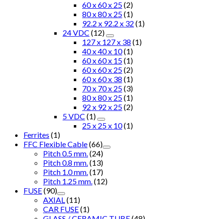
60 x 60 x 25
(2)
80 x 80 x 25
(1)
92.2 x 92.2 x 32
(1)
24 VDC
(12)
127 x 127 x 38
(1)
40 x 40 x 10
(1)
60 x 60 x 15
(1)
60 x 60 x 25
(2)
60 x 60 x 38
(1)
70 x 70 x 25
(3)
80 x 80 x 25
(1)
92 x 92 x 25
(2)
5 VDC
(1)
25 x 25 x 10
(1)
Ferrites
(1)
FFC Flexible Cable
(66)
Pitch 0.5 mm.
(24)
Pitch 0.8 mm.
(13)
Pitch 1.0 mm.
(17)
Pitch 1.25 mm.
(12)
FUSE
(90)
AXIAL
(11)
CAR FUSE
(1)
GLASS / CERAMIC TUBE
(48)