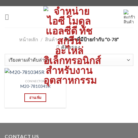
Skip
to
content
หน้าหลัก
/
สินค้า
/
สินค้าที่มีป้ายกำกับ “0-78”
คัดกรอง
CONNECTOR
M20-7810345R
อ่านเพิ่ม
CONTACT US